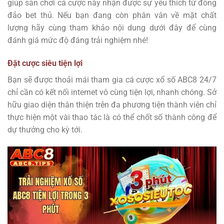
giúp sân chơi cá cược này nhận được sự yêu thích từ đông
đảo bet thủ. Nếu bạn đang còn phân vân về mặt chất
lượng hãy cùng tham khảo nội dung dưới đây để cùng
đánh giá mức độ đáng trải nghiệm nhé!
Đặt cược siêu tiện lợi
Bạn sẽ được thoải mái tham gia cá cược xổ số ABC8 24/7
chỉ cần có kết nối internet vô cùng tiện lợi, nhanh chóng. Sở
hữu giao diện thân thiện trên đa phương tiện thành viên chỉ
thực hiện một vài thao tác là có thể chốt số thành công để
dự thưởng cho kỳ tới.