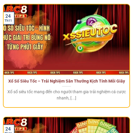
24
Th11
Xổ Số Siêu Tốc – Trải Nghiệm Săn Thưởng Kịch Tính Mỗi Giây
Xổ số siêu tốc mang đến cho người tham gia trải nghiệm cá cược
nhanh, [...]
24