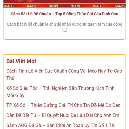
Cách Bắt Lô Đề Chuẩn – Top 5 Công Thức Soi Cầu Đỉnh Cao
Cách bắt lô đề chuẩn là chủ đề nhận được sự quan tâm của đông
[...]
Bài Viết Mới
Cách Tính Lô Xiên Cực Chuẩn Cùng Vài Mẹo Hay Từ Cao
Thủ
Xổ Số Siêu Tốc – Trải Nghiệm Săn Thưởng Kịch Tính
Mỗi Giây
TP Xổ Số – Thiên Đường Giải Trí Cho Tín Đồ Mê Đỏ Đen
Dàn Đề Bất Tử – Bí Quyết Nuôi Đề Lâu Dài Cho Anh Em
Sảnh AOG Đá Gà – Sân Chơi An Toàn Uy Tín Số 1 Thị