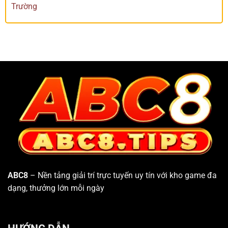
Trường
ABC8
– Nền tảng giải trí trực tuyến uy tín với kho game đa
dạng, thưởng lớn mỗi ngày