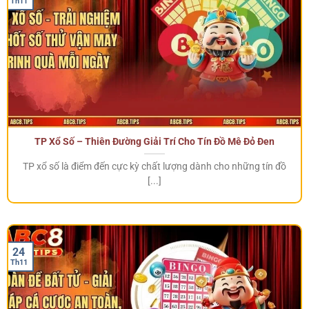
Th11
TP Xổ Số – Thiên Đường Giải Trí Cho Tín Đồ Mê Đỏ Đen
TP xổ số là điểm đến cực kỳ chất lượng dành cho những tín đồ
[...]
24
Th11