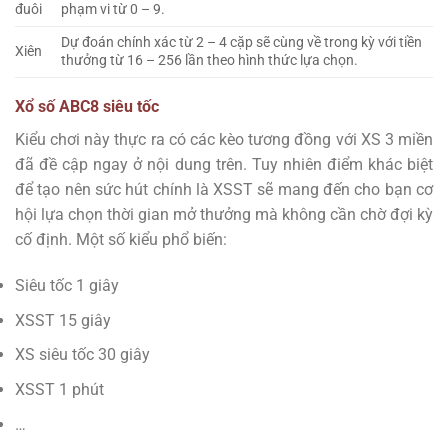
đuôi
phạm vi từ 0 – 9.
Dự đoán chính xác từ 2 – 4 cặp sẽ cùng về trong kỳ với tiền
Xiên
thưởng từ 16 – 256 lần theo hình thức lựa chọn.
Xổ số ABC8 siêu tốc
Kiểu chơi này thực ra có các kèo tương đồng với XS 3 miền
đã đề cập ngay ở nội dung trên. Tuy nhiên điểm khác biệt
để tạo nên sức hút chính là XSST sẽ mang đến cho bạn cơ
hội lựa chọn thời gian mở thưởng mà không cần chờ đợi kỳ
cố định. Một số kiểu phổ biến:
Siêu tốc 1 giây
XSST 15 giây
XS siêu tốc 30 giây
XSST 1 phút
…