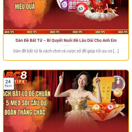
Dàn Đề Bất Tử – Bí Quyết Nuôi Đề Lâu Dài Cho Anh Em
Dàn đề bất tử là cách chơi cá cược số đề giúp tối ưu cơ [...]
24
Th11