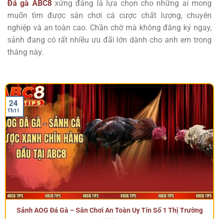
Đá gà ABC8
xứng đáng là lựa chọn cho những ai mong
muốn tìm được sân chơi cá cược chất lượng, chuyên
nghiệp và an toàn cao. Chần chờ mà không đăng ký ngay,
sảnh đang có rất nhiều ưu đãi lớn dành cho anh em trong
tháng này.
24
Th11
Sảnh AOG Đá Gà – Sân Chơi An Toàn Uy Tín Số 1 Thị Trường