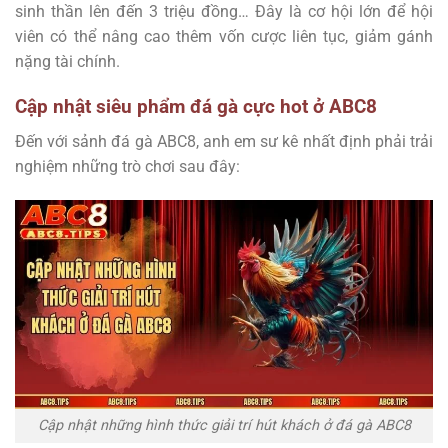
sinh thần lên đến 3 triệu đồng… Đây là cơ hội lớn để hội
viên có thể nâng cao thêm vốn cược liên tục, giảm gánh
nặng tài chính.
Cập nhật siêu phẩm đá gà cực hot ở ABC8
Đến với sảnh đá gà ABC8, anh em sư kê nhất định phải trải
nghiệm những trò chơi sau đây:
Cập nhật những hình thức giải trí hút khách ở đá gà ABC8