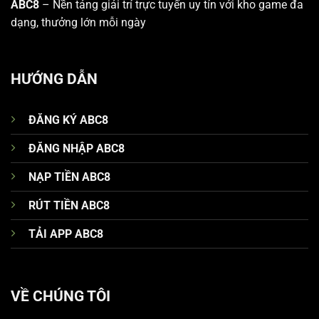
ABC8
– Nền tảng giải trí trực tuyến uy tín với kho game đa
dạng, thưởng lớn mỗi ngày
HƯỚNG DẪN
ĐĂNG KÝ ABC8
ĐĂNG NHẬP ABC8
NẠP TIỀN ABC8
RÚT TIỀN ABC8
TẢI APP ABC8
VỀ CHÚNG TÔI