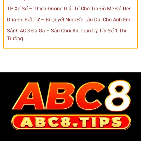
TP Xổ Số – Thiên Đường Giải Trí Cho Tín Đồ Mê Đỏ Đen
Dàn Đề Bất Tử – Bí Quyết Nuôi Đề Lâu Dài Cho Anh Em
Sảnh AOG Đá Gà – Sân Chơi An Toàn Uy Tín Số 1 Thị
Trường