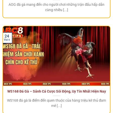
AOG đá gà mang đến cho người chơi những trận đấu hấp dẫn
cùng nhiều [...]
24
Th11
WS168 Đá Gà – Sảnh Cá Cược Sôi Động, Uy Tín Nhất Hiện Nay
WS168 đá gà là điểm đến quen thuộc của hàng triệu kê thủ đam
mê [...]