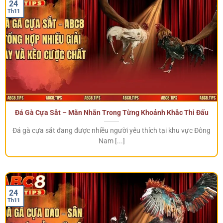
24
Th11
Đá Gà Cựa Sắt – Mãn Nhãn Trong Từng Khoảnh Khắc Thi Đấu
Đá gà cựa sắt đang được nhiều người yêu thích tại khu vực Đông
Nam [...]
24
Th11