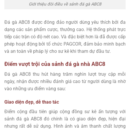
Giới thiệu đôi điều về sảnh đá gà ABC8
Đá gà ABC8 được đông đảo người dùng yêu thích bởi đa
dạng các sản phẩm cược, thưởng cao. Hệ thống phát trực
tiếp các trận có độ nét cao. Và đặc biệt hơn là đã được cấp
phép hoạt động bởi tổ chức PAGCOR, đảm bảo minh bạch
và an toàn về pháp lý cho sư kê khi tham dự đầu tư.
Điểm vượt trội của sảnh đá gà nhà ABC8
Đá gà ABC8 thu hút hàng trăm nghìn lượt truy cập mỗi
ngày, nhận được nhiều đánh giá cao từ người dùng là nhờ
vào những ưu điểm vàng sau:
Giao diện đẹp, dễ thao tác
Điểm cộng đầu tiên giúp cộng đồng sư kê ấn tượng với
sảnh đá gà ABC8 đó chính là có giao diện đẹp, hiện đại
nhưng rất dễ sử dụng. Hình ảnh và âm thanh chất lượng