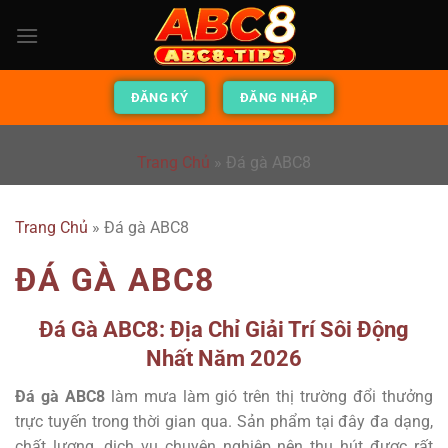
ĐĂNG KÝ
ĐĂNG NHẬP
Trang Chủ
»
Đá gà ABC8
Trang Chủ
»
Đá gà ABC8
ĐÁ GÀ ABC8
Đá Gà ABC8: Địa Chỉ Giải Trí Sôi Động
Nhất Năm 2026
Đá gà ABC8
làm mưa làm gió trên thị trường đổi thưởng
trực tuyến trong thời gian qua. Sản phẩm tại đây đa dạng,
chất lượng, dịch vụ chuyên nghiệp nên thu hút được rất